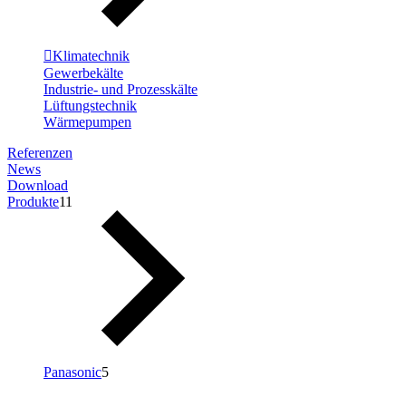
Klimatechnik
Gewerbekälte
Industrie- und Prozesskälte
Lüftungstechnik
Wärmepumpen
Referenzen
News
Download
Produkte
11
Panasonic
5