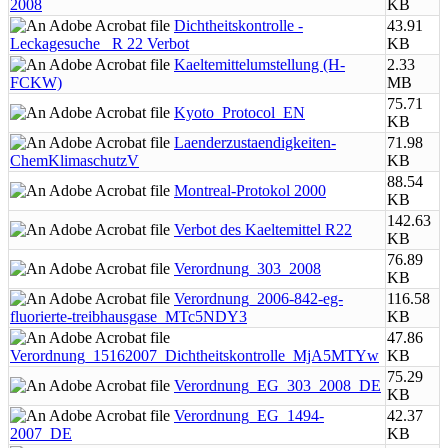
2008
KB
Dichtheitskontrolle -
43.91
Leckagesuche_ R 22 Verbot
KB
Kaeltemittelumstellung (H-
2.33
FCKW)
MB
75.71
Kyoto_Protocol_EN
KB
Laenderzustaendigkeiten-
71.98
ChemKlimaschutzV
KB
88.54
Montreal-Protokol 2000
KB
142.63
Verbot des Kaeltemittel R22
KB
76.89
Verordnung_303_2008
KB
Verordnung_2006-842-eg-
116.58
fluorierte-treibhausgase_MTc5NDY3
KB
47.86
Verordnung_15162007_Dichtheitskontrolle_MjA5MTYw
KB
75.29
Verordnung_EG_303_2008_DE
KB
Verordnung_EG_1494-
42.37
2007_DE
KB