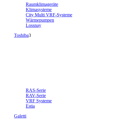
Raumklimageräte
Klimasysteme
City Multi VRF-Systeme
Wärmepumpen
Lossnay
Toshiba
3
RAS-Serie
RAV-Serie
VRF Systeme
Estia
Galetti