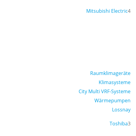
Mitsubishi Electric
4
Raumklimageräte
Klimasysteme
City Multi VRF-Systeme
Wärmepumpen
Lossnay
Toshiba
3