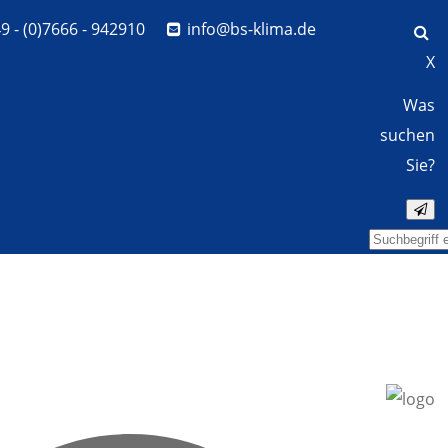
49 - (0)7666 - 942910
info@bs-klima.de
X
Was
suchen
Sie?