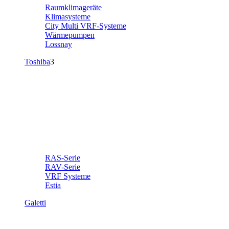
Raumklimageräte
Klimasysteme
City Multi VRF-Systeme
Wärmepumpen
Lossnay
Toshiba
3
RAS-Serie
RAV-Serie
VRF Systeme
Estia
Galetti