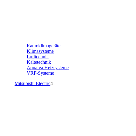
Raumklimageräte
Klimasysteme
Lufttechnik
Kältetechnik
Aquarea Heizsysteme
VRF-Systeme
Mitsubishi Electric
4