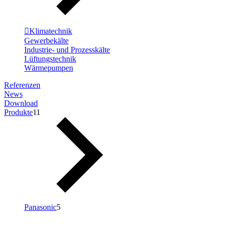
Klimatechnik
Gewerbekälte
Industrie- und Prozesskälte
Lüftungstechnik
Wärmepumpen
Referenzen
News
Download
Produkte
11
Panasonic
5