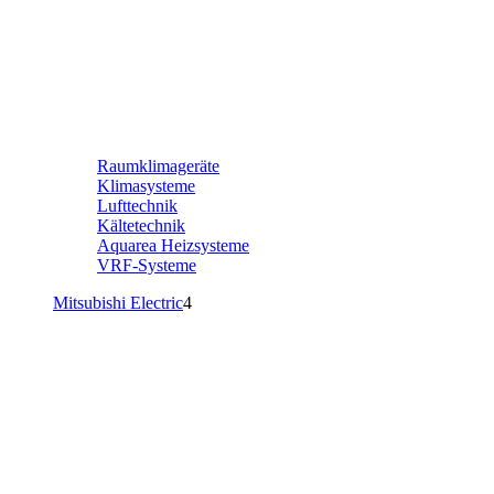
Raumklimageräte
Klimasysteme
Lufttechnik
Kältetechnik
Aquarea Heizsysteme
VRF-Systeme
Mitsubishi Electric
4