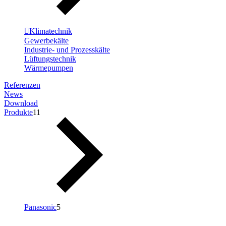
Klimatechnik
Gewerbekälte
Industrie- und Prozesskälte
Lüftungstechnik
Wärmepumpen
Referenzen
News
Download
Produkte
11
Panasonic
5