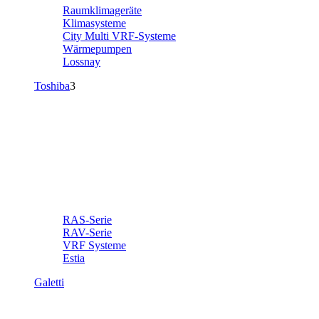
Raumklimageräte
Klimasysteme
City Multi VRF-Systeme
Wärmepumpen
Lossnay
Toshiba
3
RAS-Serie
RAV-Serie
VRF Systeme
Estia
Galetti