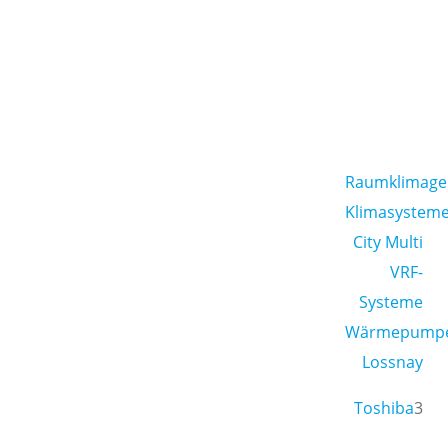
Raumklimage
Klimasystem
City Multi
VRF-
Systeme
Wärmepump
Lossnay
Toshiba
3